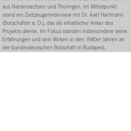
aus Niedersachsen und Thüringen. Im Mittelpunkt
stand ein Zeitzeugeninterview mit Dr. Axel Hartmann
(Botschafter a. D.), das als inhaltlicher Anker des
Projekts diente. Im Fokus standen insbesondere seine
Erfahrungen und sein Wirken in den 1980er Jahren an
der bundesdeutschen Botschaft in Budapest.
Im Rahmen praxisorientierter Workshops entwickelten
die Teilnehmenden moderne, schülergerechte
Vermittlungskonzepte zur Geschichte der Friedlichen
Revolution und der Umbrüche von 1989. Ein
besonderer Schwerpunkt lag auf dem Austausch
unterschiedlicher Erfahrungsräume sowie der
Förderung demokratischer Urteilsfähigkeit und
historischer Bildung.