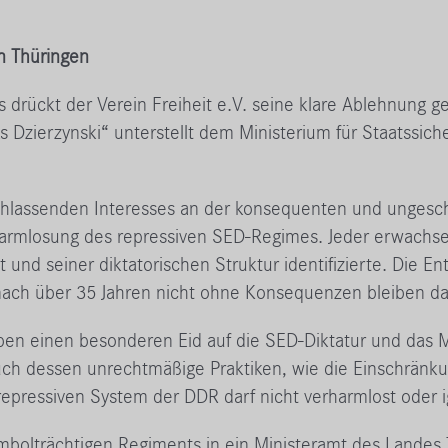
n Thüringen
drückt der Verein Freiheit e.V. seine klare Ablehnung 
Dzierzynski“ unterstellt dem Ministerium für Staatssich
chlassenden Interesses an der konsequenten und ungesch
harmlosung des repressiven SED-Regimes. Jeder erwachse
 und seiner diktatorischen Struktur identifizierte. Die E
 nach über 35 Jahren nicht ohne Konsequenzen bleiben da
en einen besonderen Eid auf die SED-Diktatur und das Mf
h dessen unrechtmäßige Praktiken, wie die Einschränkun
pressiven System der DDR darf nicht verharmlost oder i
bolträchtigen Regiments in ein Ministeramt des Landes Th