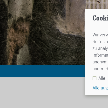
Cook
Wir ver
Seite zu
zu anal
Informa
anonymis
finden S
Alle
Alle au