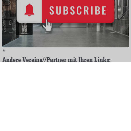
*
Andere Vereine//Partner mit Ihren Links:
Hier sind die Links zu unseren Kooperationspartnern,
nahestehenden Vereinen und Institutionen, um auf
diese vielfältigen Veranstaltungsmöglichkeiten
hinzuweisen
•
Bundesstiftung Aufarbeitung
"Der Umgang mit Behinderung nach 1945. Die DDR