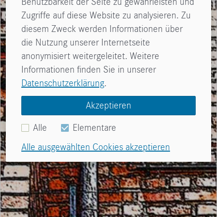
Benutzbarkeit der Seite zu gewährleisten und
Zugriffe auf diese Website zu analysieren. Zu
diesem Zweck werden Informationen über
die Nutzung unserer Internetseite
anonymisiert weitergeleitet. Weitere
Informationen finden Sie in unserer
Datenschutzerklärung
.
Akzeptieren
Alle
Elementare
Alle ausgewählten Cookies akzeptieren