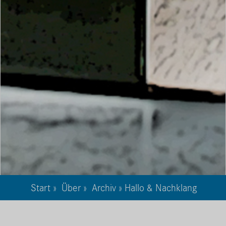
Start
»
Über
»
Archiv
» Hallo & Nachklang