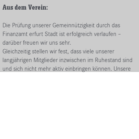
Aus dem Verein:
Die Prüfung unserer Gemeinnützigkeit durch das
Finanzamt erfurt Stadt ist erfolgreich verlaufen –
darüber freuen wir uns sehr.
Gleichzeitig stellen wir fest, dass viele unserer
langjährigen Mitglieder inzwischen im Ruhestand sind
und sich nicht mehr aktiv einbringen können. Unsere
Mitgliederversammlungen sind deshalb zuletzt nicht
mehr beschlussfähig gewesen.
Um den Verein dennoch handlungsfähig zu halten,
haben wir ein Angebot zur Umwandlung der
Mitgliedschaft in eine Fördermitgliedschaft verschickt
– schriftlich und persönlich per Post. Der Vorstand wird
sich im Juli damit befassen und alle betroffenen