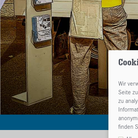
Cook
Wir ver
Seite zu
zu anal
Informa
anonymis
Start
finden S