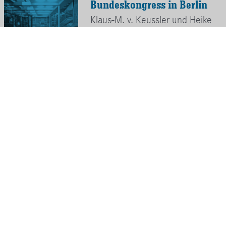
Bundeskongress in Berlin
Klaus-M. v. Keussler und Heike
Schrade nehmen teil
Schülerprojekt "Fluchthilfe
in den Stasiknast"
Erfolgreich abgeschlossen und
präsentiert.
Lange Nacht der Museen
Zum 20.Mal laden die Erfurter
Museen zur “Langen Nacht” ein.