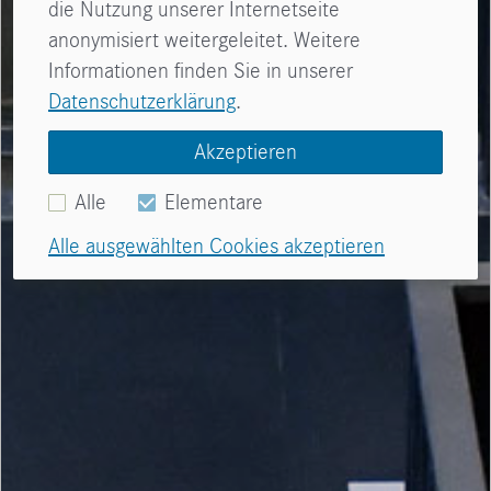
die Nutzung unserer Internetseite
anonymisiert weitergeleitet. Weitere
Informationen finden Sie in unserer
Datenschutzerklärung
.
Akzeptieren
Alle
Elementare
Alle ausgewählten Cookies akzeptieren